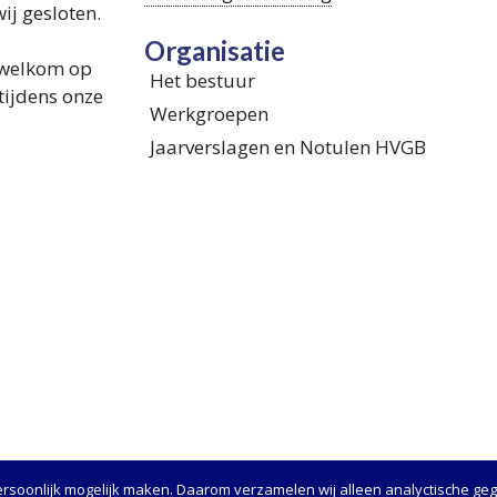
wij gesloten.
Organisatie
 welkom op
Het bestuur
tijdens onze
Werkgroepen
Jaarverslagen en Notulen HVGB
rsoonlijk mogelijk maken. Daarom verzamelen wij alleen analyctische ge