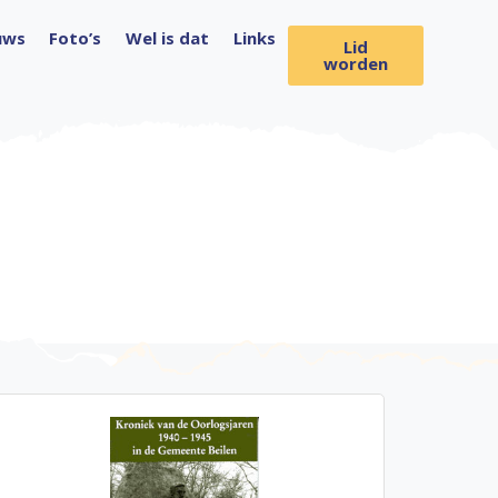
uws
Foto’s
Wel is dat
Links
Lid
worden