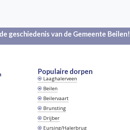
n de geschiedenis van de Gemeente Beilen
Populaire dorpen
n
Laaghalerveen
Beilen
Beilervaart
Brunsting
Drijber
Eursing/Halerbrug