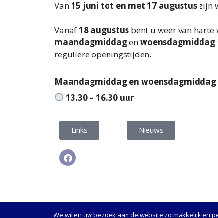
Van
15 juni tot en met 17 augustus
zijn 
Vanaf
18 augustus
bent u weer van harte
maandagmiddag
en
woensdagmiddag
reguliere openingstijden.
Maandagmiddag en woensdagmiddag
13.30 – 16.30 uur
Links
Nieuws
We willen uw bezoek aan de website zo makkelijk en pe