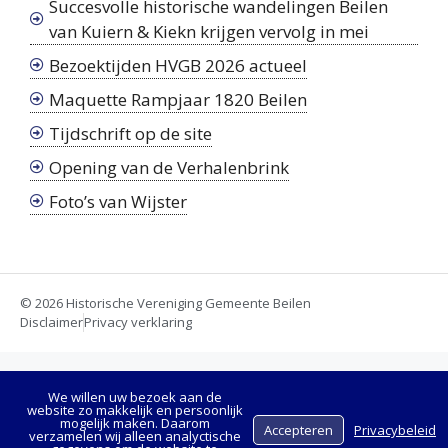
Succesvolle historische wandelingen Beilen
van Kuiern & Kiekn krijgen vervolg in mei
Bezoektijden HVGB 2026 actueel
Maquette Rampjaar 1820 Beilen
Tijdschrift op de site
Opening van de Verhalenbrink
Foto’s van Wijster
© 2026 Historische Vereniging Gemeente Beilen
Disclaimer
Privacy verklaring
We willen uw bezoek aan de
website zo makkelijk en persoonlijk
mogelijk maken. Daarom
Accepteren
Privacybeleid
verzamelen wij alleen analyctische