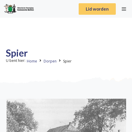
Lid worden
Spier
U bent hier:
Home
Dorpen
Spier