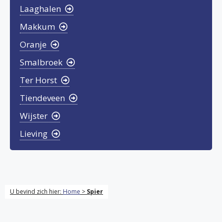
Laaghalen
Makkum
Oranje
Smalbroek
Ter Horst
Tiendeveen
Wijster
Lieving
U bevind zich hier:
Home
>
Spier