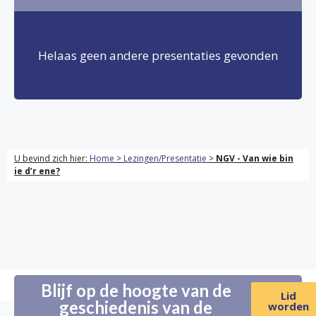
Helaas geen andere presentaties gevonden
U bevind zich hier:
Home
>
Lezingen/Presentatie
>
NGV - Van wie bin
ie d’r ene?
Blijf op de hoogte van de
Lid
geschiedenis van de
worden